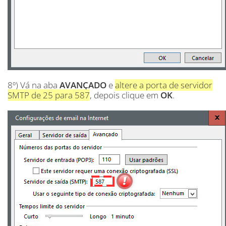
8º) Vá na aba
AVANÇADO
e
altere a porta de servidor
SMTP de 25 para 587
, depois clique em
OK
.