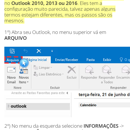
no
Outlook 2010, 2013 ou 2016
. Eles tem a
configuração muito parecida, talvez apenas alguns
termos estejam diferentes, mas os passos são os
mesmos.
1º) Abra seu Outlook, no menu superior vá em
ARQUIVO
2º) No menu da esquerda selecione
INFORMAÇÕES
->