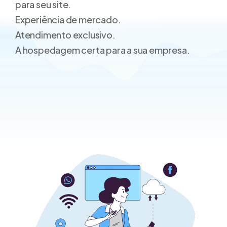
para seu site.
Hospedagem WordPress
Experiência de mercado.
Hospedagem otimizada para sites
WordPress.
Atendimento exclusivo.
A hospedagem certa para a sua empresa.