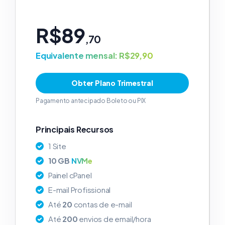
R$89
,70
Equivalente mensal: R$29,90
Obter Plano Trimestral
Pagamento antecipado Boleto ou PIX
Principais Recursos
1 Site
10 GB
NVMe
Painel cPanel
E-mail Profissional
Até
20
contas de e-mail
Até
200
envios de email/hora