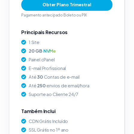
Obter Plano Trimestral
Pagamento antecipado Boleto ou PIX
Principais Recursos
1 Site
20 GB
NVMe
Painel cPanel
E-mail Profissional
Até
30
Contas de e-mail
Até
250
envios de email/hora
Suporte ao Cliente 24/7
Também Inclui
CDN Grátis Incluído
SSL Grátis no 1º ano