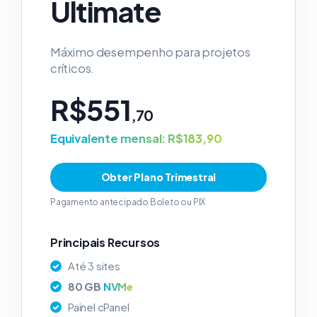
Ultimate
Máximo desempenho para projetos
críticos.
R$551
,70
Equivalente mensal: R$183,90
Obter Plano Trimestral
Pagamento antecipado Boleto ou PIX
Principais Recursos
Até 3 sites
80 GB
NVMe
Painel cPanel