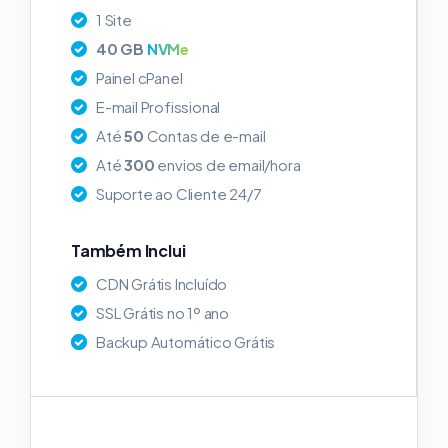
1 Site
40 GB
NVMe
Painel cPanel
E-mail Profissional
Até
50
Contas de e-mail
Até
300
envios de email/hora
Suporte ao Cliente 24/7
Também Inclui
CDN Grátis Incluído
SSL Grátis no 1º ano
Backup Automático Grátis